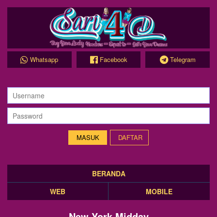
Whatsapp
Facebook
Telegram
DAFTAR
BERANDA
WEB
MOBILE
New York Midday