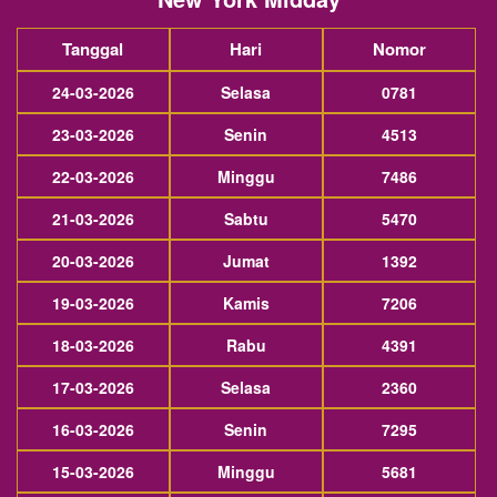
Tanggal
Hari
Nomor
24-03-2026
Selasa
0781
23-03-2026
Senin
4513
22-03-2026
Minggu
7486
21-03-2026
Sabtu
5470
20-03-2026
Jumat
1392
19-03-2026
Kamis
7206
18-03-2026
Rabu
4391
17-03-2026
Selasa
2360
16-03-2026
Senin
7295
15-03-2026
Minggu
5681