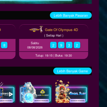
Lebih Banyak Pasaran
D
Gate Of Olympus 4D
( Setiap Hari )
Sabtu
8
2
9
3
2
08/08/2026
Tutup: 19:15 | Buka: 19:30
Lebih Banyak Game