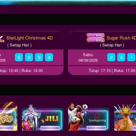
StarLight Christmas 4D
Sugar Rush 4
( Setiap Hari )
( Setiap Hari )
u
Sabtu
5
9
5
6
2
4
1
026
08/08/2026
tup: 12:45 | Buka: 13:00
Tutup: 17:15 | Buka: 17:30