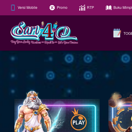
Versi Mobile
Promo
RTP
Buku Mimp
TOG