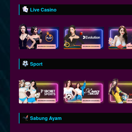
Live Casino
Sport
Sabung Ayam