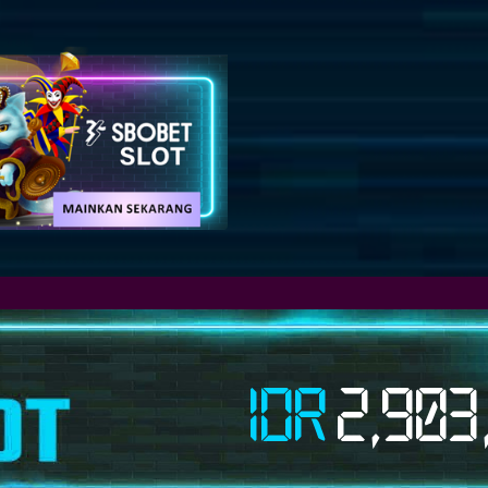
IDR
2,903